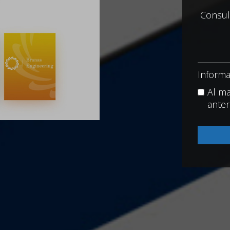
Informa
Al ma
anter