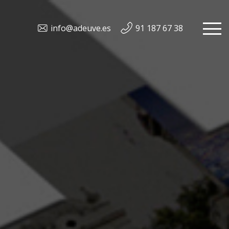
info@adeuve.es
91 187 67 38