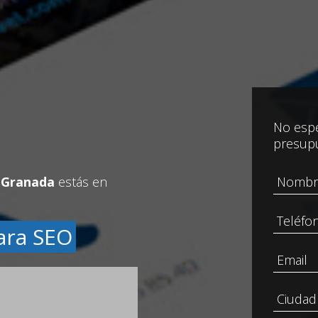
No espe
presup
 Granada
estás en
ara SEO