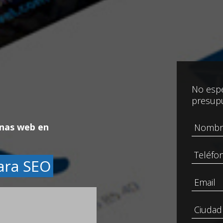
No espe
presup
inas web en
ara SEO