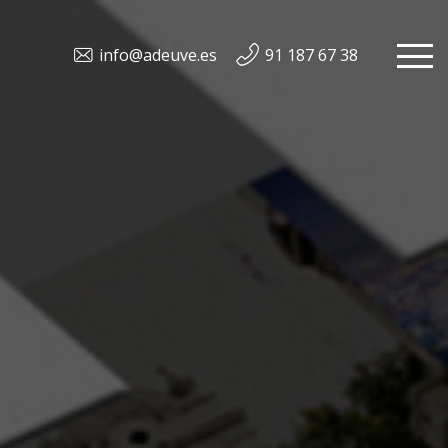
info@adeuve.es
91 187 67 38