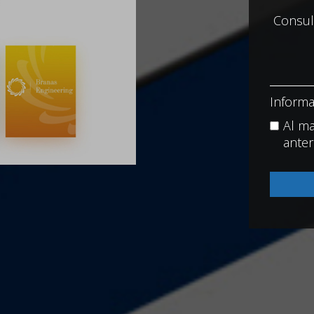
Informa
Al ma
anter