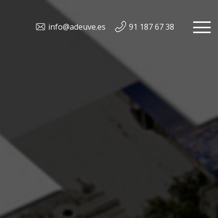
info@adeuve.es
91 187 67 38