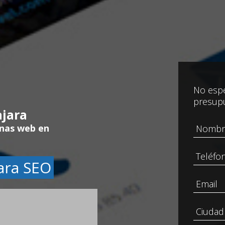
No espe
presup
jara
inas web en
ara SEO