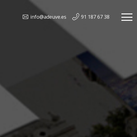
info@adeuve.es
91 187 67 38