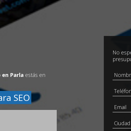
No espe
presup
 en Parla
estás en
ara SEO