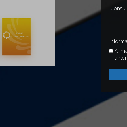
Informa
Al ma
anter