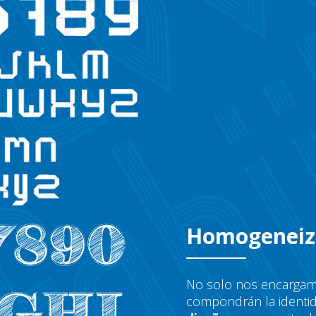
Homogenei
No solo nos encargamo
compondrán la identi