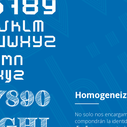
Homogenei
No solo nos encargamo
compondrán la identi