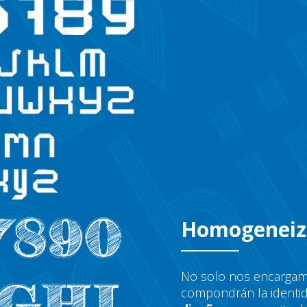
Homogenei
No solo nos encargamo
compondrán la identi