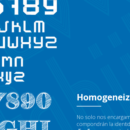
Homogenei
No solo nos encargamo
compondrán la identi