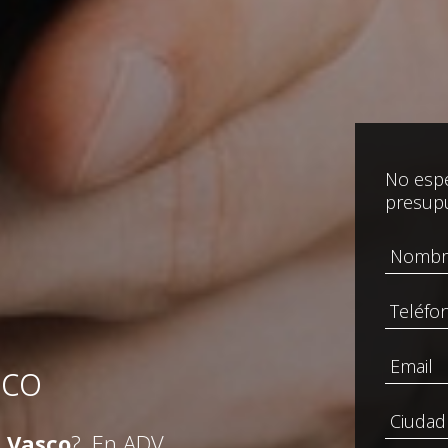
No espe
presup
sco
s Vasco
?. En ADV