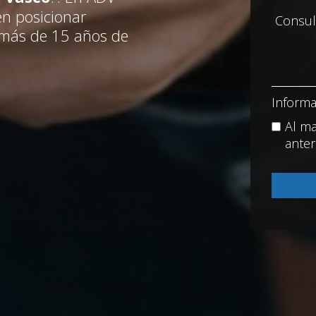
n posicionar
 más de 15 años de
Informa
Al ma
anter