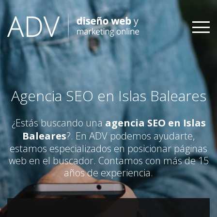
Skip
to
content
Agencia SEO en Islas Baleares
¿Estás buscando una
agencia SEO en Islas
Baleares
?. En ADV podemos ayudarte,
estamos especializados en posicionar páginas
web en el buscador. Contamos con más de 15
años de experiencia.