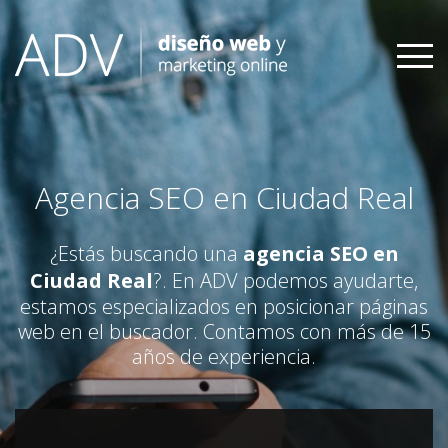
Skip
to
content
Agencia SEO en Ciudad Real
¿Estás buscando una
agencia SEO en
Ciudad Real
?. En ADV podemos ayudarte,
estamos especializados en posicionar páginas
web en el buscador. Contamos con más de 15
años de experiencia.