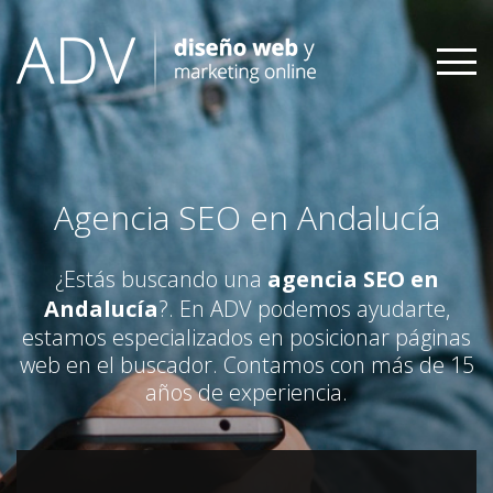
Skip
to
content
Agencia SEO en Andalucía
¿Estás buscando una
agencia SEO en
Andalucía
?. En ADV podemos ayudarte,
estamos especializados en posicionar páginas
web en el buscador. Contamos con más de 15
años de experiencia.