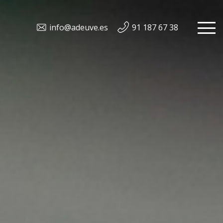
info@adeuve.es
91 187 67 38