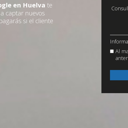
ogle en Huelva
te
 a captar nuevos
agarás si el cliente
Informa
Al ma
anter