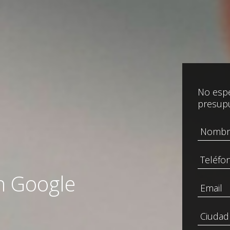
No espe
presup
n Google