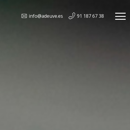
info@adeuve.es
91 187 67 38