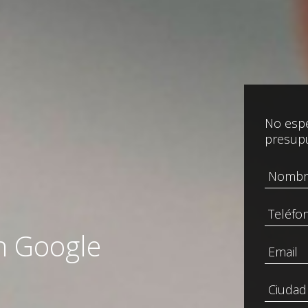
No espe
presup
n Google