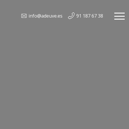
info@adeuve.es
91 187 67 38