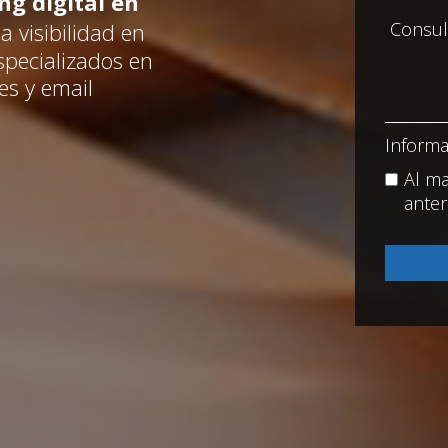
g digital en
a visibilidad en
specializados en
es y email
Informa
Al ma
anter