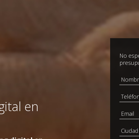
No espe
presup
ital en