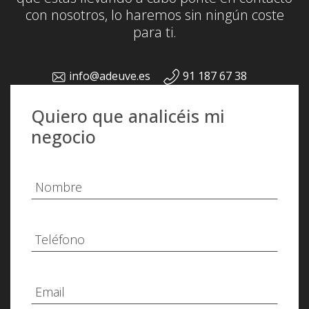
con nosotros, lo haremos sin ningún coste
para ti.
info@adeuve.es
91 187 67 38
Quiero que analicéis mi
negocio